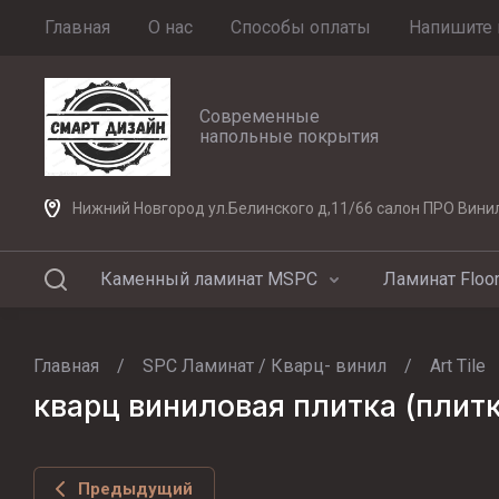
Главная
О нас
Способы оплаты
Напишите 
Современные
напольные покрытия
Нижний Новгород ул.Белинского д,11/66 салон ПРО Вини
Каменный ламинат MSPC
Ламинат Floor
Главная
/
SPC Ламинат / Кварц- винил
/
Art Tile
кварц виниловая плитка (плит
Предыдущий