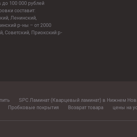
в до 100 000 рублей
ровки составит:
кий, Ленинский,
инский р-ны – от 2000
, Советский, Приокский р-
пить
SPC Ламинат (Кварцевый ламинат) в Нижнем Новг
Пробковые покрытия
Возврат товара
цены на у