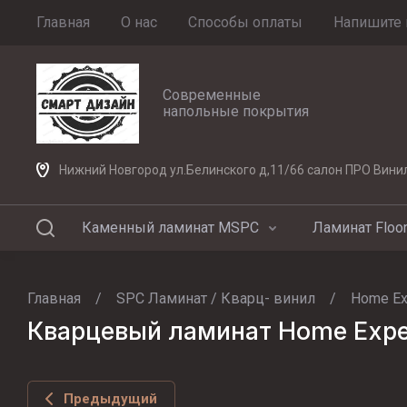
Главная
О нас
Способы оплаты
Напишите 
Современные
напольные покрытия
Нижний Новгород ул.Белинского д,11/66 салон ПРО Вини
Каменный ламинат MSPC
Ламинат Floor
Главная
/
SPC Ламинат / Кварц- винил
/
Home Ex
Кварцевый ламинат Home Exper
Предыдущий