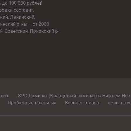
в до 100 000 рублей
ровки составит:
кий, Ленинский,
инский р-ны – от 2000
, Советский, Приокский р-
пить
SPC Ламинат (Кварцевый ламинат) в Нижнем Новг
Пробковые покрытия
Возврат товара
цены на у