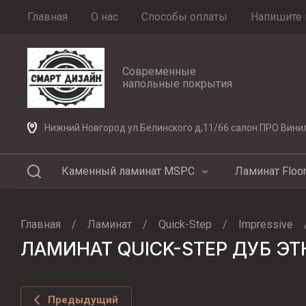
Главная
О нас
Способы оплаты
Напишите 
Современные
напольные покрытия
Нижний Новгород ул.Белинского д,11/66 салон ПРО Вини
Каменный ламинат MSPC
Ламинат Floor
Главная
/
Ламинат
/
Quick-Step
/
Impressive
ЛАМИНАТ QUICK-STEP ДУБ ЭТ
Предыдущий